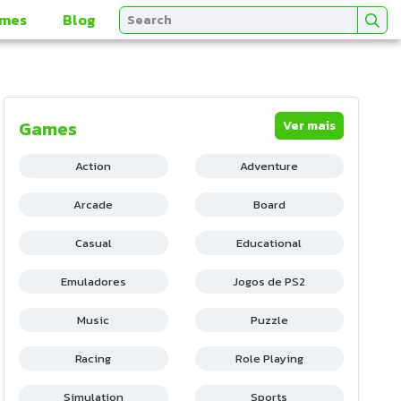
mes
Blog
Games
Ver mais
Action
Adventure
Arcade
Board
Casual
Educational
Emuladores
Jogos de PS2
Music
Puzzle
Racing
Role Playing
Simulation
Sports