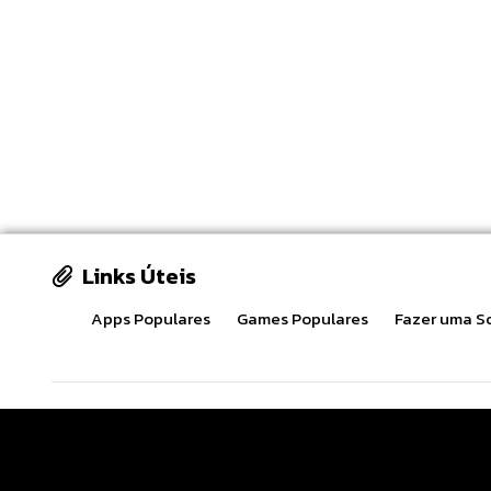
Links Úteis
Apps Populares
Games Populares
Fazer uma So