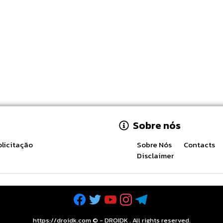
Sobre nós
licitação
Sobre Nós
Contacts
Disclaimer
https://droidk.com ©
-
DROIDK
. All rights reserved.